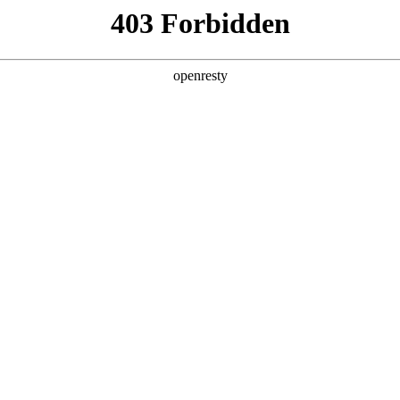
产品及服务
行业解决方案
合作伙伴
投资者关系
国际问学
智算基础设施
算力调度加速
智